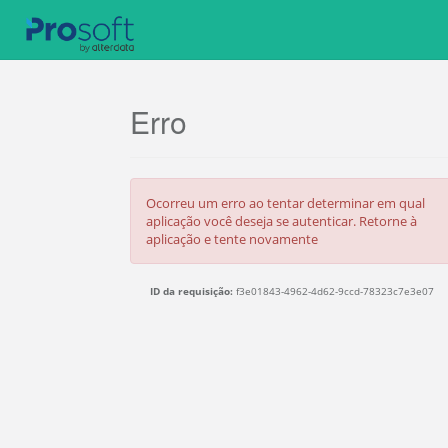
Erro
Ocorreu um erro ao tentar determinar em qual
aplicação você deseja se autenticar. Retorne à
aplicação e tente novamente
ID da requisição:
f3e01843-4962-4d62-9ccd-78323c7e3e07